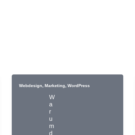
,
,
Webdesign
Marketing
WordPress
W
a
r
u
m
d