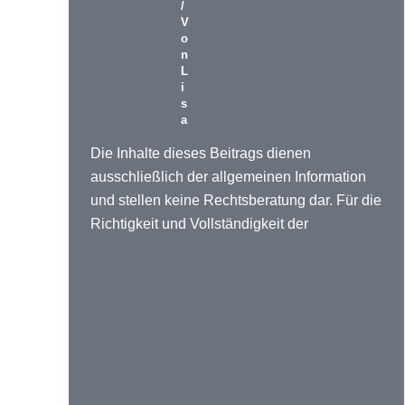
/
V
o
n
L
i
s
a
Die Inhalte dieses Beitrags dienen
ausschließlich der allgemeinen Information
und stellen keine Rechtsberatung dar. Für die
Richtigkeit und Vollständigkeit der