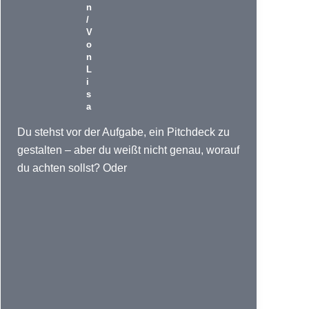
n
/
V
o
n
L
i
s
a
Du stehst vor der Aufgabe, ein Pitchdeck zu
gestalten – aber du weißt nicht genau, worauf
du achten sollst? Oder